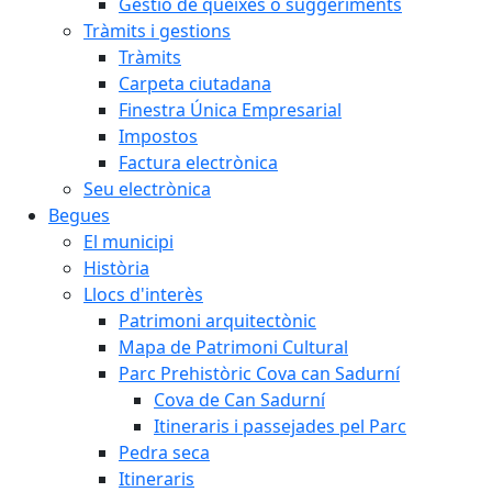
Gestió de queixes o suggeriments
Tràmits i gestions
Tràmits
Carpeta ciutadana
Finestra Única Empresarial
Impostos
Factura electrònica
Seu electrònica
Begues
El municipi
Història
Llocs d'interès
Patrimoni arquitectònic
Mapa de Patrimoni Cultural
Parc Prehistòric Cova can Sadurní
Cova de Can Sadurní
Itineraris i passejades pel Parc
Pedra seca
Itineraris