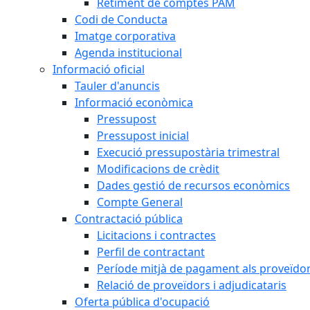
Retiment de comptes PAM
Codi de Conducta
Imatge corporativa
Agenda institucional
Informació oficial
Tauler d'anuncis
Informació econòmica
Pressupost
Pressupost inicial
Execució pressupostària trimestral
Modificacions de crèdit
Dades gestió de recursos econòmics
Compte General
Contractació pública
Licitacions i contractes
Perfil de contractant
Període mitjà de pagament als proveïdo
Relació de proveïdors i adjudicataris
Oferta pública d'ocupació