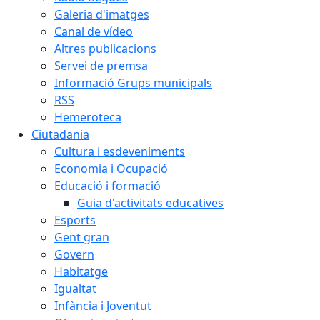
Galeria d'imatges
Canal de vídeo
Altres publicacions
Servei de premsa
Informació Grups municipals
RSS
Hemeroteca
Ciutadania
Cultura i esdeveniments
Economia i Ocupació
Educació i formació
Guia d'activitats educatives
Esports
Gent gran
Govern
Habitatge
Igualtat
Infància i Joventut