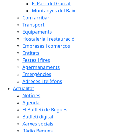
El Parc del Garraf
Muntanyes del Baix
Com arribar
Transport
Equipaments
Hostaleria i restauració
Empreses i comerços
Entitats
Festes i fires
Agermanaments
Emergències
Adreces i telèfons
Actualitat
Notícies
Agenda
El Butlletí de Begues
Butlletí digital
Xarxes socials
Ràdio Begues