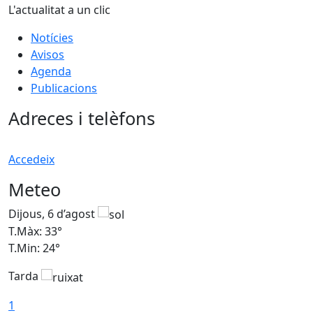
L'actualitat a un clic
Notícies
Avisos
Agenda
Publicacions
Adreces i telèfons
Accedeix
Meteo
Dijous, 6 d’agost
D
T.Màx: 33°
T
T.Min: 24°
T
Tarda
1