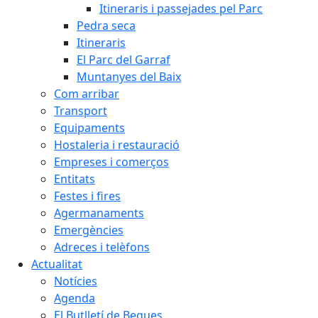
Itineraris i passejades pel Parc
Pedra seca
Itineraris
El Parc del Garraf
Muntanyes del Baix
Com arribar
Transport
Equipaments
Hostaleria i restauració
Empreses i comerços
Entitats
Festes i fires
Agermanaments
Emergències
Adreces i telèfons
Actualitat
Notícies
Agenda
El Butlletí de Begues