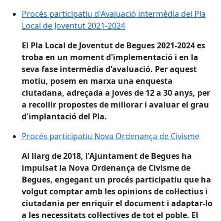
Procés participatiu d'Avaluació intermèdia del Pla Lo
Procés participatiu d'Avaluació intermèdia del Pla
Local de Joventut 2021-2024
El Pla Local de Joventut de Begues 2021-2024 es
troba en un moment d'implementació i en la
seva fase intermèdia d'avaluació. Per aquest
motiu, posem en marxa una enquesta
ciutadana, adreçada a joves de 12 a 30 anys, per
a recollir propostes de millorar i avaluar el grau
d'implantació del Pla.
Procés participatiu Nova Ordenança de Civisme
Procés participatiu Nova Ordenança de Civisme
Al llarg de 2018, l'Ajuntament de Begues ha
impulsat la Nova Ordenança de Civisme de
Begues, engegant un procés participatiu que ha
volgut comptar amb les opinions de col·lectius i
ciutadania per enriquir el document i adaptar-lo
a les necessitats col·lectives de tot el poble. El