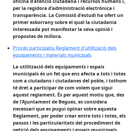
oficina d'atenció ciutadana i recursos humans i,
per la regidora d'administració electrònica i
transparència. La Comissió d'estudi ha ofert un
primer esborrany sobre el qual la ciutadania
interessada pot manifestar la seva opinió i
propostes de millora.
Procés participatiu Reglament d'utilització dels equi
Procés participatiu Reglament d'utilització dels
equipaments i materials municipals
La utilització dels equipaments i espais
municipals és un fet que ens afecta a tots i totes
com a ciutadans i ciutadanes del poble, i tothom
té dret a participar de com volem que sigui
aquest reglament. És per aquest motiu que, des
de l'Ajuntament de Begues, es considera
necessari que es pugui opinar sobre aquesta
Reglament, per poder crear entre tots i totes, els
passos i les particularitats del procediment de
petició dels equipaments i espais municipals.