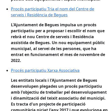
Procés participatiu Tria el nom del Centre de serveis 
Procés participatiu Tria el nom del Centre de
serveis i Residència de Begues
L'Ajuntament de Begues impulsa un procés
participatiu per a proposar i escollir el nom que
rebrà el nou Centre de serveis i Residència
assistida de Begues. Un nou equipament públic
municipal, al servei de les persones, que ha
entrat en funcionament el mes de novembre de
2022.
Procés participatiu Xarxa Associativa
Procés participatiu Xarxa Associativa
Les entitats locals i l'Ajuntament de Begues
desenvolupen plegades un procés participatiu
amb l'objectiu de treballar pel desenvolupament
i dinamització del teixit associatiu del municipi.
Es tracta d'un projecte de participació
comunitària niciat l'any 2017 i que evoluciona en