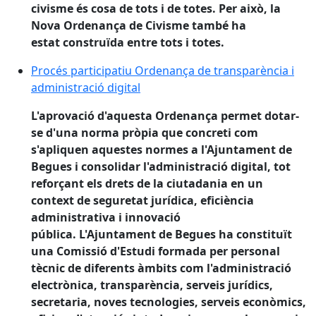
civisme és cosa de tots i de totes. Per això, la
Nova Ordenança de Civisme també ha
estat construïda entre tots i totes.
Procés participatiu Ordenança de transparència i admi
Procés participatiu Ordenança de transparència i
administració digital
L'aprovació d'aquesta Ordenança permet dotar-
se d'una norma pròpia que concreti com
s'apliquen aquestes normes a l'Ajuntament de
Begues i consolidar l'administració digital, tot
reforçant els drets de la ciutadania en un
context de seguretat jurídica, eficiència
administrativa i innovació
pública. L'Ajuntament de Begues ha constituït
una Comissió d'Estudi formada per personal
tècnic de diferents àmbits com l'administració
electrònica, transparència, serveis jurídics,
secretaria, noves tecnologies, serveis econòmics,