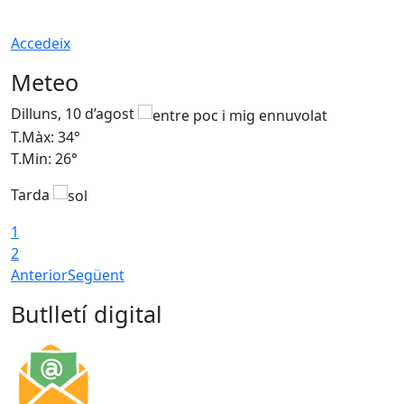
Accedeix
Meteo
Dilluns, 10 d’agost
D
T.Màx: 34°
T
T.Min: 26°
T
Tarda
T
1
2
Anterior
Següent
Butlletí digital