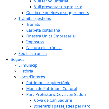
Vull fer voluntariat
Vull presentar un projecte
Gestió de queixes o suggeriments
Tràmits i gestions
Tràmits
Carpeta ciutadana
Finestra Única Empresarial
Impostos
Factura electrònica
Seu electrònica
Begues
El municipi
Història
Llocs d'interès
Patrimoni arquitectònic
Mapa de Patrimoni Cultural
Parc Prehistòric Cova can Sadurní
Cova de Can Sadurní
Itineraris i passejades pel Parc