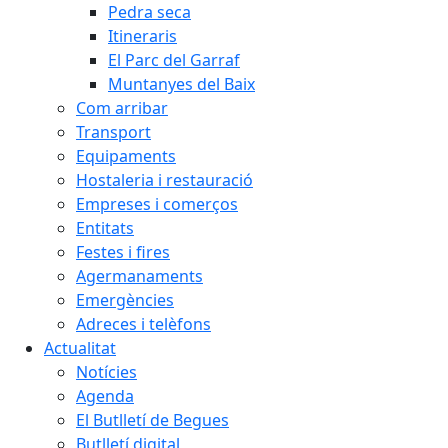
Pedra seca
Itineraris
El Parc del Garraf
Muntanyes del Baix
Com arribar
Transport
Equipaments
Hostaleria i restauració
Empreses i comerços
Entitats
Festes i fires
Agermanaments
Emergències
Adreces i telèfons
Actualitat
Notícies
Agenda
El Butlletí de Begues
Butlletí digital