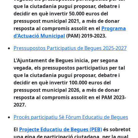
que la ciutadania pugui proposar, debatre i
decidir en què invertir 50.000 euros del
pressupost municipal 2021, a més de donar
resposta al compromís assolit en el
Programa
d'Actuació Municipal
(PAM) 2019-2023.
Pressupostos Participatius de Begues 2025-2027
Pressupostos Participatius de Begues 2025-2027
L'Ajuntament de Begues inicia, per segona
vegada, els pressupostos participatius per tal
que la ciutadania pugui proposar, debatre i
decidir en què invertir 100.000 euros del
pressupost municipal 2026, a més de donar
resposta al compromís assolit en el PAM 2023-
2027.
Procés participatiu 5è Fòrum Educatiu de Begues
Procés participatiu 5è Fòrum Educatiu de Begues
El
Projecte Educatiu de Begues (PEB)
és sobretot
una eina de participació ciutadana, per la qual