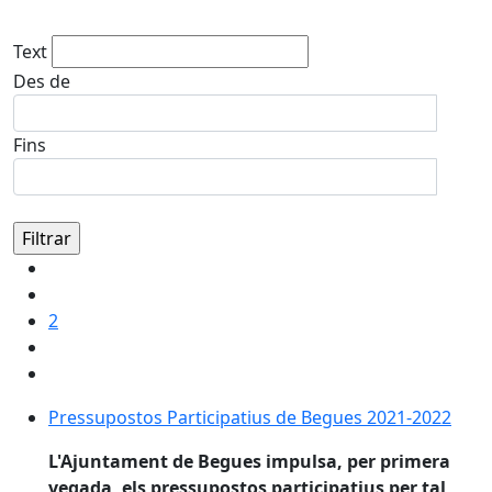
Text
Des de
Fins
2
Pressupostos Participatius de Begues 2021-2022
Pressupostos Participatius de Begues 2021-2022
L'Ajuntament de Begues impulsa, per primera
vegada, els pressupostos participatius per tal