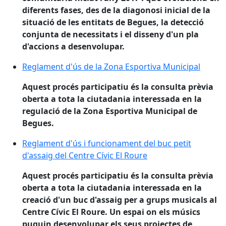
diferents fases, des de la diagonosi inicial de la
situació de les entitats de Begues, la detecció
conjunta de necessitats i el disseny d'un pla
d'accions a desenvolupar.
Reglament d'ús de la Zona Esportiva Municipal
Reglament d'ús de la Zona Esportiva Municipal
Aquest procés participatiu és la consulta prèvia
oberta a tota la ciutadania interessada en la
regulació de la Zona Esportiva Municipal de
Begues.
Reglament d'ús i funcionament del buc petit d'assaig 
Reglament d'ús i funcionament del buc petit
d'assaig del Centre Cívic El Roure
Aquest procés participatiu és la consulta prèvia
oberta a tota la ciutadania interessada en la
creació d'un buc d'assaig per a grups musicals al
Centre Cívic El Roure. Un espai on els músics
puguin desenvolupar els seus projectes de