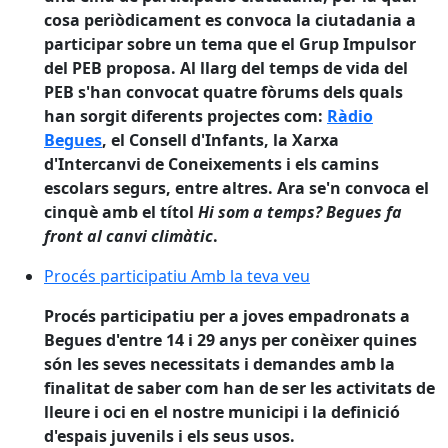
cosa periòdicament es convoca la ciutadania a
participar sobre un tema que el Grup Impulsor
del PEB proposa. Al llarg del temps de vida del
PEB s'han convocat quatre fòrums dels quals
han sorgit diferents projectes com:
Ràdio
Begues
, el Consell d'Infants, la Xarxa
d'Intercanvi de Coneixements i els camins
escolars segurs, entre altres. Ara se'n convoca el
cinquè amb el títol
Hi som a temps? Begues fa
front al canvi climàtic
.
Procés participatiu Amb la teva veu
Procés participatiu Amb la teva veu
Procés participatiu per a joves empadronats a
Begues d'entre 14 i 29 anys per conèixer quines
són les seves necessitats i demandes amb la
finalitat de saber com han de ser les activitats de
lleure i oci en el nostre municipi i la definició
d'espais juvenils i els seus usos.