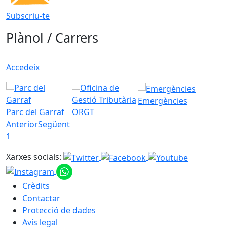
Subscriu-te
Plànol / Carrers
Accedeix
Emergències
Parc del Garraf
ORGT
Anterior
Següent
1
Xarxes socials:
Crèdits
Contactar
Protecció de dades
Avís legal